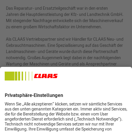
Das Reparatur- und Ersatzteilgeschäft war in den ersten
Jahren die Hauptdienstleistung der Kfz- und Landtechnik GmbH.
Mit steigender Nachfrage entwickelte sich der Maschinenverkauf
zu einem großem Wirtschaftsfaktor im Unternehmen.
Als CLAAS Vertriebspartner sind wir Händler für CLAAS Neu- und
Gebrauchtmaschinen. Eine Speziallisierung auf das Geschäft der
Landmaschinen- und Geräte wurde durch diese Partnerschaft
notwendig. Großes Augenmerk liegt dabei in der nachfolgenden
Wartung der Maschinen und Geräte und als Ansprechpartner
bei Funktionsproblemen, Bearbeitung von Garantiefällen oder
Reparaturen.
Nach der umfangreichen Renovierung im Jahr 2014 können wir
unseren Kunden unsere Dienstleistungen in hellen und modernen
Werkstatträumen anbieten.
Besuchen Sie uns doch einmal.